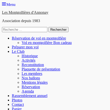
Menu
Les Montgolfières d'Annonay
Association depuis 1983
Rechercher :
Menu
Aller
Réservation de vol en montgolfière
au
Vol en montgolfière Bon cadeau
principal
contenu
Préparer mon vol
Le Club
Historique
Activités
Reconstitution
Plaquette de présentation
Les membres
Nos ballons
Mentions légales
Réservation
Agenda
Rassemblement annuel
Photos
Contact
Panier