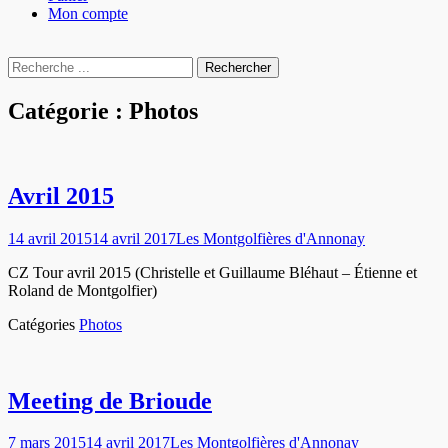
Mon compte
Recherche
Rechercher :
Catégorie :
Photos
Avril 2015
Posted
Author
14 avril 2015
14 avril 2017
Les Montgolfières d'Annonay
on
CZ Tour avril 2015 (Christelle et Guillaume Bléhaut – Étienne et
Roland de Montgolfier)
Catégories
Photos
Meeting de Brioude
Posted
Author
7 mars 2015
14 avril 2017
Les Montgolfières d'Annonay