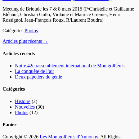
on
Meeting de Brioude les 7 & 8 mars 2015 (P/Christelle et Guillaume
Bléhaut, Christian Gallo, Violaine et Maurice Grenier, Henri
Rossignol, Jean-François Roux, R/Laurent Boudra)
Catégories
Photos
Navigation
Articles plus récents
→
des
Articles récents
articles
Notre 42e rassemblement international de Montgolfières
La conquête de l’air
Deux papetiers de génie
Catégories
Histoire
(2)
Nouvelles
(30)
Photos
(12)
Panier
Copyright © 2026
Les Montgolfières d'Annonay
. All Rights